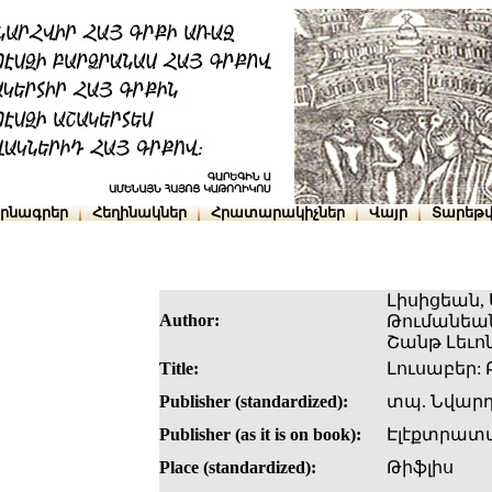
րնագրեր
Հեղինակներ
Հրատարակիչներ
Վայր
Տարեթվ
Լիսիցեան
Author:
Թումանեան
Շանթ Լեւո
Title:
Լուսաբեր: 
Publisher (standardized):
տպ. Նվարդ
Publisher (as it is on book):
Էլէքտրատպ
Place (standardized):
Թիֆլիս