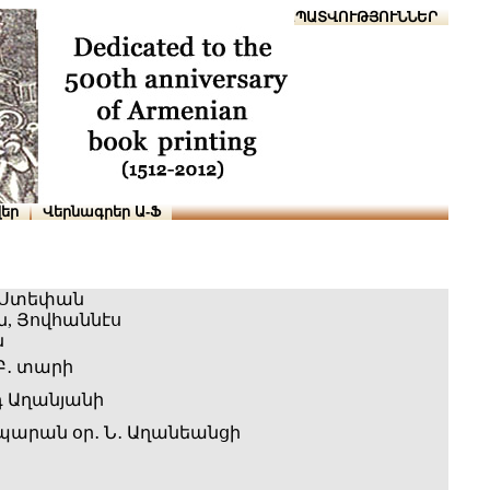
Տուն
Օգնություն
ՆԱԽԱՊԱՏՎՈՒԹՅՈՒՆՆԵՐ
եր
Վերնագրեր Ա-Ֆ
, Ստեփան
, Յովհաննէս
ն
Բ․ տարի
 Աղանյանի
արան օր․ Ն․ Աղանեանցի