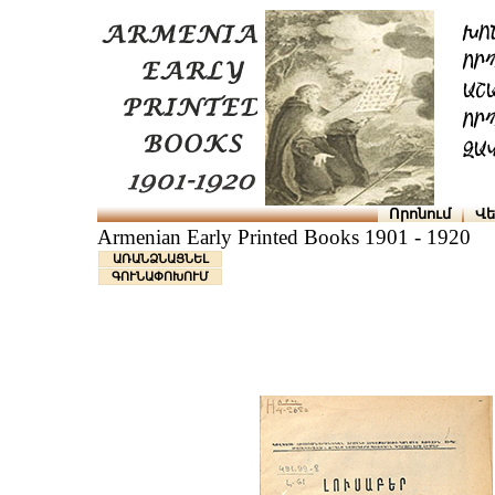
Որոնում
Վե
Armenian Early Printed Books 1901 - 1920
ԱՌԱՆՁՆԱՑՆԵԼ
ԳՈՒՆԱՓՈԽՈՒՄ