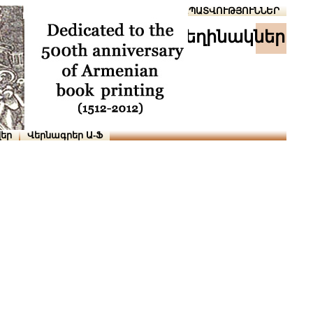
Տուն
Օգնություն
ՆԱԽԱՊԱՏՎՈՒԹՅՈՒՆՆԵՐ
հեղինակներ
եր
Վերնագրեր Ա-Ֆ