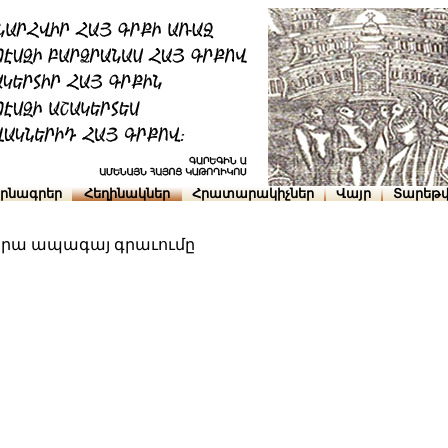
րնագրեր
Հեղինակներ
Հրատարակիչներ
Վայր
Տարեթվ
նրա ապագայ գրաւումը