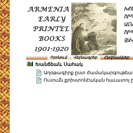
Որոնում
Վերնագրեր
Հեղինակներ
Խանճեան, Սահակ
Աղօթագիրք ըստ ժամակարգութեան Հ
Ուսումն քրիստոնէական հաւատոյ 