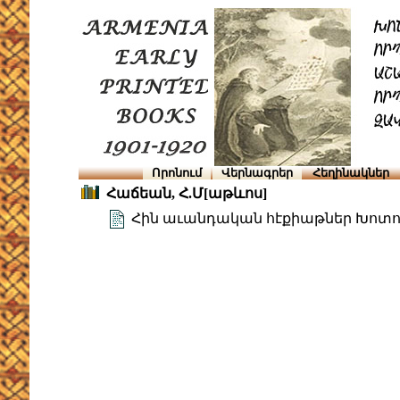
Որոնում
Վերնագրեր
Հեղինակներ
Հաճեան, Հ.Մ[աթևոս]
Հին աւանդական հէքիաթներ Խոտո