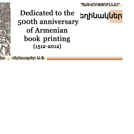
Տուն
Օգնություն
ՆԱԽԱՊԱՏՎՈՒԹՅՈՒՆՆԵՐ
հեղինակներ
եր
Վերնագրեր Ա-Ֆ