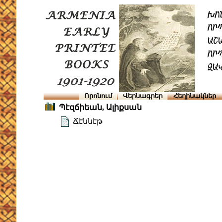
Որոնում
Վերնագրեր
Հեղինակներ
Պէզճիեան, Ալիքսան
Ճէննէթ