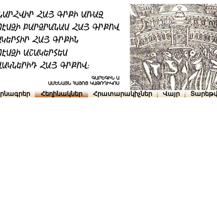
րնագրեր
Հեղինակներ
Հրատարակիչներ
Վայր
Տարեթվ