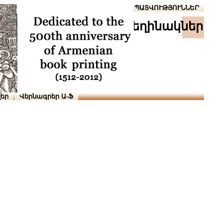
Տուն
Օգնություն
ՆԱԽԱՊԱՏՎՈՒԹՅՈՒՆՆԵՐ
հեղինակներ
եր
Վերնագրեր Ա-Ֆ