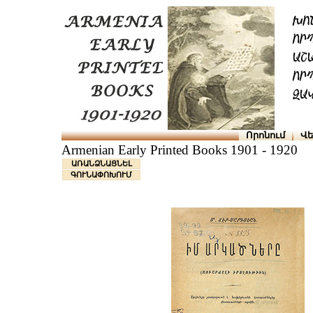
Որոնում
Վե
Armenian Early Printed Books 1901 - 1920
ԱՌԱՆՁՆԱՑՆԵԼ
ԳՈՒՆԱՓՈԽՈՒՄ