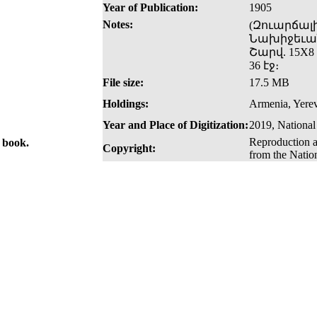
Year of Publication:
1905
Notes:
(Զուարճալի
Նախիջեւան
Շարվ. 15X8 
36 էջ։
File size:
17.5 MB
Holdings:
Armenia, Yerev
Year and Place of Digitization:
2019, National
Reproduction a
e book.
Copyright:
from the Natio