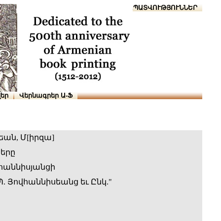
Տուն
Օգնություն
ՆԱԽԱՊԱՏՎՈՒԹՅՈՒՆՆԵՐ
եր
Վերնագրեր Ա-Ֆ
եան, Մ[իրզա]
երը
վհաննիսյանցի
. Յովհաննիսեանց եւ Ընկ."