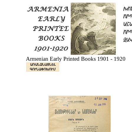
Armenian Early Printed Books 1901 - 1920
ԱՌԱՆՁՆԱՑՆԵԼ
ԳՈՒՆԱՓՈԽՈՒՄ