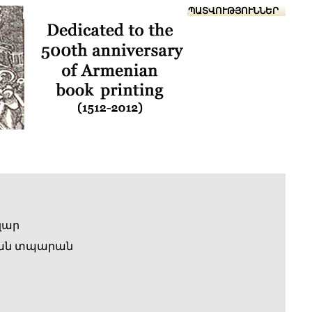
Տուն
Օգնություն
ՆԱԽԱՊԱՏՎՈՒԹՅՈՒՆՆԵՐ
զար
ան տպարան