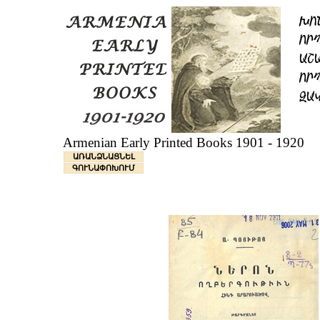
Armenian Early Printed Books 1901 - 1920
ԱՌԱՆՁՆԱՑՆԵԼ
ԳՈՒՆԱՓՈԽՈՒՄ