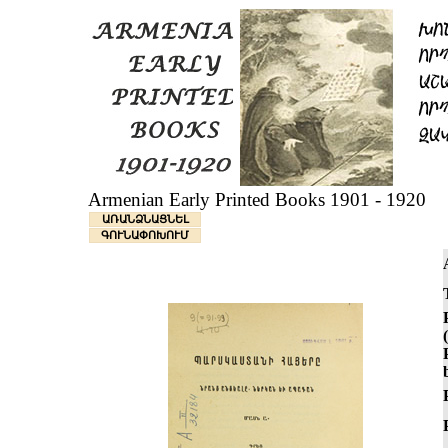
Armenian Early Printed Books 1901 - 1920
ԱՌԱՆՁՆԱՑՆԵԼ
ԳՈՒՆԱՓՈԽՈՒՄ