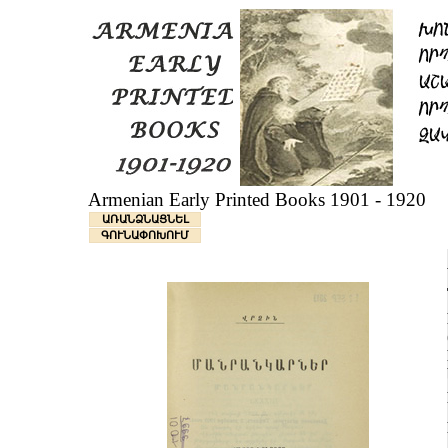
Armenian Early Printed Books 1901 - 1920
ԱՌԱՆՁՆԱՑՆԵԼ
ԳՈՒՆԱՓՈԽՈՒՄ