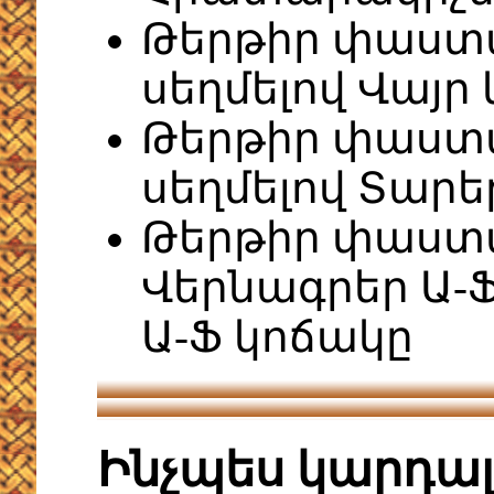
Թերթիր փաստա
սեղմելով Վայր
Թերթիր փաստ
սեղմելով Տարե
Թերթիր փաստ
Վերնագրեր Ա-Ֆ
Ա-Ֆ կոճակը
Ինչպես կարդա