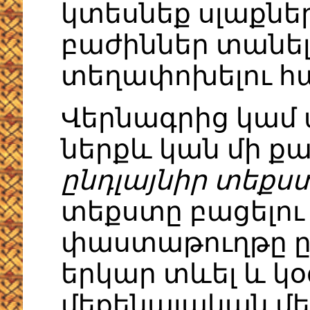
կտեսնեք սլաքներ
բաժիններ տանել
տեղափոխելու հ
Վերնագրից կամ 
ներքև կան մի քա
ընդլայնիր տեքս
տեքստը բացելու
փաստաթուղթը ըն
երկար տևել և կ
մեքենայական մեծ