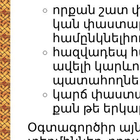
որքան շատ 
կան փաստաթղ
համընկնելիո
հազվադեպ հ
ավելի կարևո
պատահողնե
կարճ փաստաթ
քան թե երկա
Օգտագործիր այ