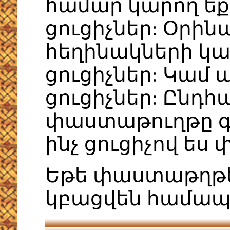
համար կարող եք
ցուցիչներ: Օրինա
հեղինակների կա
ցուցիչներ: Կամ
ցուցիչներ: Ընդ
փաստաթուղթը գտ
ինչ ցուցիչով ես 
Եթե փաստաթղթեր
կբացվեն համա