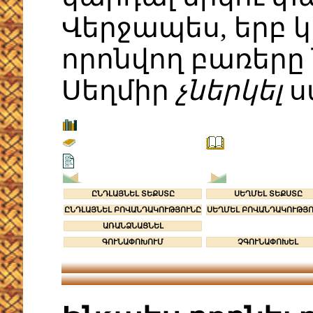
Վերջապես, երբ 
որոնվող բառերը 
Սեղմիր
չներկել
ս
ԸՆԴԼԱՅՆԵԼ ՏԵՔՍՏԸ
ՍԵՂՄԵԼ ՏԵՔՍՏԸ
ԸՆԴԼԱՅՆԵԼ ԲՈՎԱՆԴԱԿՈՒԹՅՈՒՆԸ
ՍԵՂՄԵԼ ԲՈՎԱՆԴԱԿՈՒԹՅ
ԱՌԱՆՁՆԱՑՆԵԼ
ԳՈՒՆԱՓՈԽՈՒՄ
ՉԳՈՒՆԱՓՈԽԵԼ