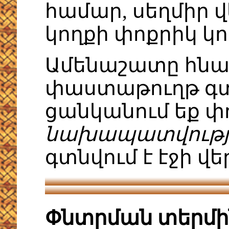
համար, սեղմիր 
կողքի փոքրիկ կ
Ամենաշատը հնար
փաստաթուղթ գտն
ցանկանում եք փ
նախապատվությ
գտնվում է էջի վե
Փնտրման տերմի