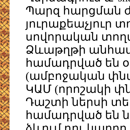
Պարզ հարցման 
յուրաքեաչյուր տ
սովորական տողա
Ձևաթղթի անհա
համադրված են օ
(ամբոջական փն
ԿԱՄ (որոշակի փ
Դաշտի ներսի տե
համադրված են նո
ձևում դու կարող