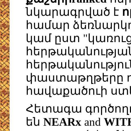
նկարագրված է
ո
համար ձեռնարկ
կամ ըստ "կառու
հերթականության
հերթականություն
փաստաթղթերը դ
հավաքածուի ստ
Հետագա գործողո
են
NEARx
and
WIT