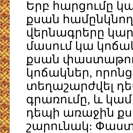
Երբ հարցումը կ
քսան համընկնո
վերնագրերը կար
մասում կա կոճակ
քսան փաստաթու
կոճակներ, որոնց
տեղաշարժվել դե
գրառումը, և կա
դեպի առաջին քս
շարունակ: Փաստ