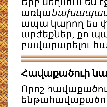
Երբ սեղմում ես է
առկա
նախապատվ
ապա կարող ես փ
արժեքներ, քո պ
բավարարելու հ
Հավաքածուի ն
Որոշ հավաքածու
ենթահավաքածուն