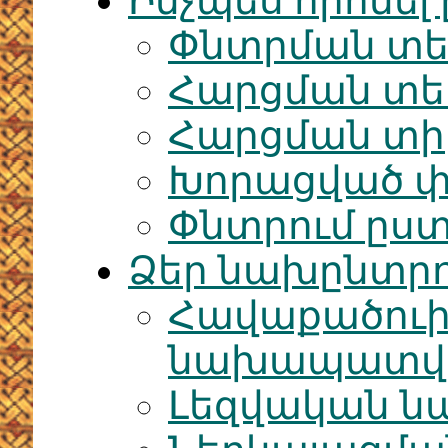
Ինչպես որոնել
Փնտրման տե
Հարցման տ
Հարցման տի
Խորացված փ
Փնտրում ըս
Ձեր նախընտրո
Հավաքածու
նախապատվու
Լեզվական ն