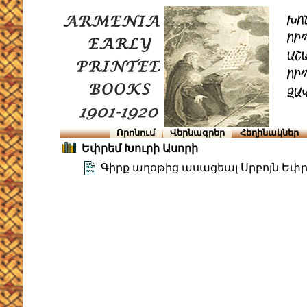
Որոնում
Վերնագրեր
Հեղինակներ
Եփրեմ Խուրի Ասորի
Գիրք աղօթից ասացեալ Սրբոյն Եփրե