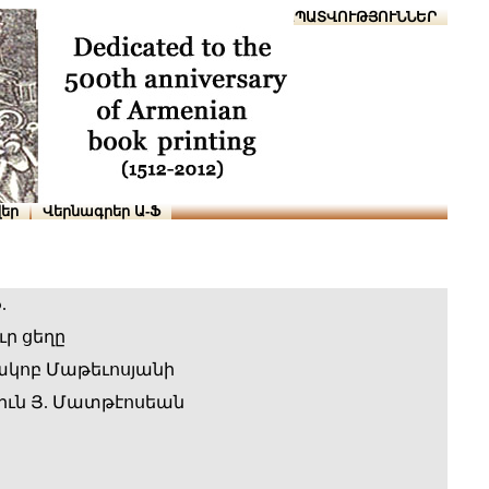
Տուն
Օգնություն
ՆԱԽԱՊԱՏՎՈՒԹՅՈՒՆՆԵՐ
եր
Վերնագրեր Ա-Ֆ
.
ւր ցեղը
կոբ Մաթեւոսյանի
ւն Յ. Մատթէոսեան