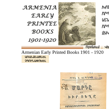
Որոնում
Վե
Armenian Early Printed Books 1901 - 1920
ԱՌԱՆՁՆԱՑՆԵԼ
ՉԳՈՒՆԱՓՈԽԵԼ