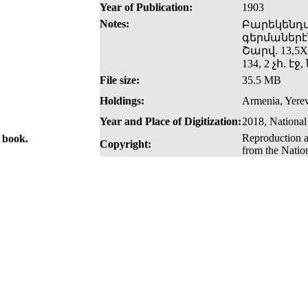
Year of Publication:
1903
Notes:
Բարեկենդ
գերմաներէ
Շարվ. 13,5X
134, 2 չհ. էջ, 
File size:
35.5 MB
Holdings:
Armenia, Yerev
Year and Place of Digitization:
2018, National
Reproduction a
e book.
Copyright:
from the Natio