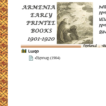
Որոնում
Վե
Լազօ
Հերոսը (1904)