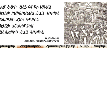
րնագրեր
Հեղինակներ
Հրատարակիչներ
Վայր
Տարեթվ