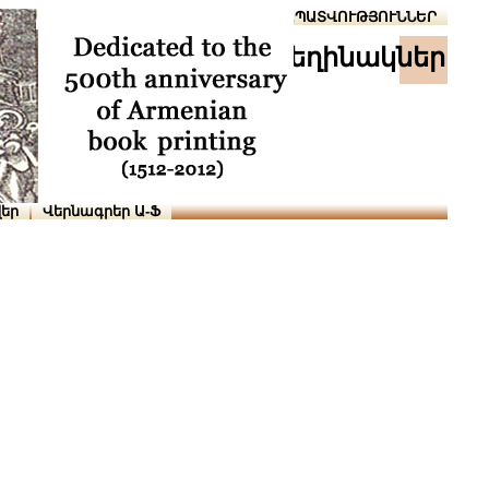
Տուն
Օգնություն
ՆԱԽԱՊԱՏՎՈՒԹՅՈՒՆՆԵՐ
հեղինակներ
եր
Վերնագրեր Ա-Ֆ