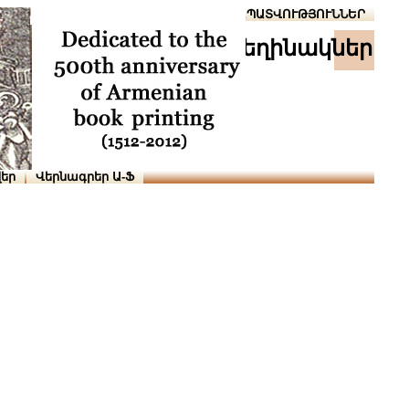
Տուն
Օգնություն
ՆԱԽԱՊԱՏՎՈՒԹՅՈՒՆՆԵՐ
հեղինակներ
եր
Վերնագրեր Ա-Ֆ