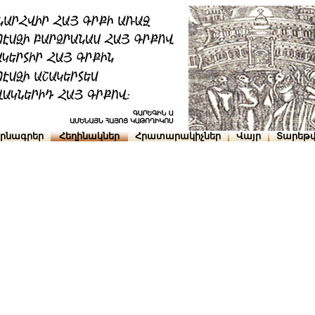
րնագրեր
Հեղինակներ
Հրատարակիչներ
Վայր
Տարեթվ