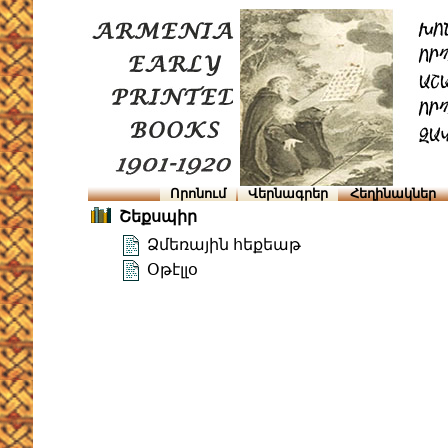
Որոնում
Վերնագրեր
Հեղինակներ
Շեքսպիր
Ձմեռային հեքեաթ
Օթէլլօ