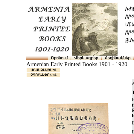
Որոնում
Վերնագրեր
Հեղինակներ
Armenian Early Printed Books 1901 - 1920
ԱՌԱՆՁՆԱՑՆԵԼ
ՉԳՈՒՆԱՓՈԽԵԼ
T
(
P
P
P