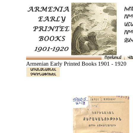
Որոնում
Վե
Armenian Early Printed Books 1901 - 1920
ԱՌԱՆՁՆԱՑՆԵԼ
ՉԳՈՒՆԱՓՈԽԵԼ