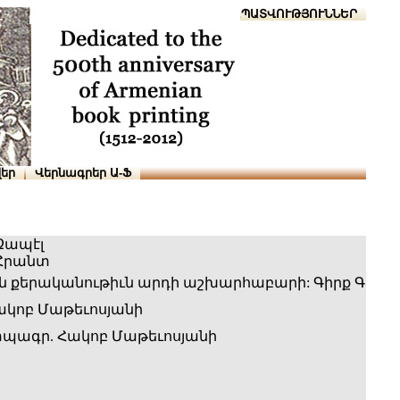
Տուն
Օգնություն
ՆԱԽԱՊԱՏՎՈՒԹՅՈՒՆՆԵՐ
եր
Վերնագրեր Ա-Ֆ
Զապէլ
 Հրանտ
 քերականութիւն արդի աշխարհաբարի: Գիրք Գ
կոբ Մաթեւոսյանի
պագր. Հակոբ Մաթեւոսյանի