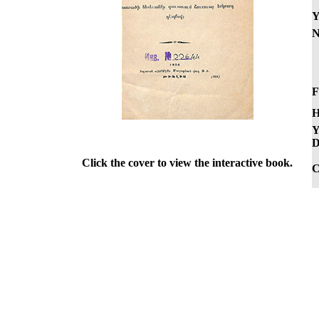
Y
N
F
H
Y
D
Click the cover to view the interactive book.
C