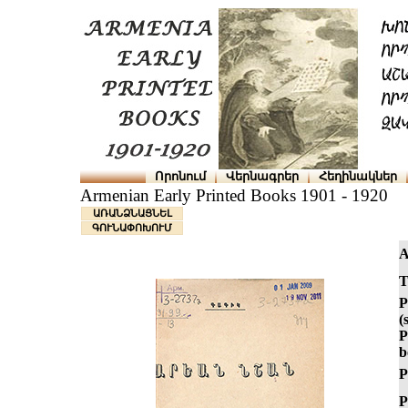
Որոնում
Վերնագրեր
Հեղինակներ
Armenian Early Printed Books 1901 - 1920
ԱՌԱՆՁՆԱՑՆԵԼ
ԳՈՒՆԱՓՈԽՈՒՄ
A
T
P
(
P
b
P
P