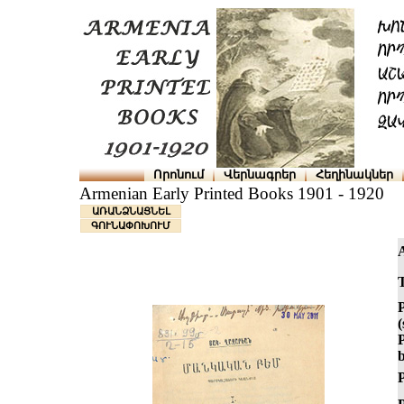
Որոնում
Վերնագրեր
Հեղինակներ
Armenian Early Printed Books 1901 - 1920
ԱՌԱՆՁՆԱՑՆԵԼ
ԳՈՒՆԱՓՈԽՈՒՄ
T
(
P
P