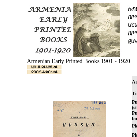
Armenian Early Printed Books 1901 - 1920
ԱՌԱՆՁՆԱՑՆԵԼ
ՉԳՈՒՆԱՓՈԽԵԼ
Au
Ti
Pu
(s
Pu
bo
Pl
Pl