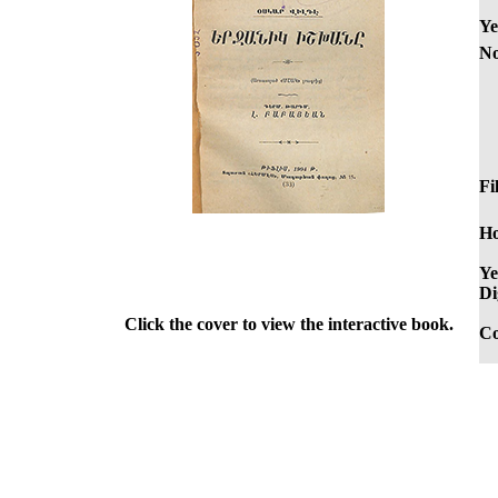
Ye
No
Fi
Ho
Ye
Di
Click the cover to view the interactive book.
Co