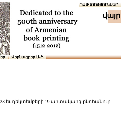
Տուն
Օգնություն
ՆԱԽԱՊԱՏՎՈՒԹՅՈՒՆՆԵՐ
վայր
եր
Վերնագրեր Ա-Ֆ
 28 եւ դեկտեմբերի 19 արտակարգ ընդհանուր