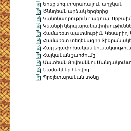
Երեք երգ տխրադալուկ աղջկան
Ծննդեան արձակ երգերից
Կանոնադրութիւն Բագուայ Որբախ
Կեանքի կերպարանափոխութիւնն
Համառօտ պատմութիւն Կեսարիոյ Ն
Համառօտ տեղեկագիր Տիգրանակեր
Հայ յեղափոխական կուսակցութիւն
Հայկական շարժումը
Մատեան Յովհաննու Մանդակունւոյ
Նամակներ հեռվից
Պրօլետարական տօնը