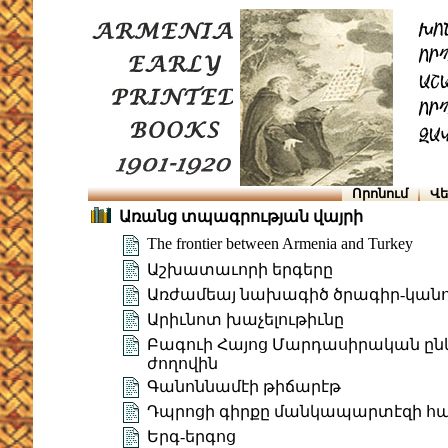
Որոնում
Վե
Առանց տպագրության վայրի
The frontier between Armenia and Turkey
Աշխատաւորի երգերը
Առժամեայ նախագիծ ծրագիր-կան
Արիւնոտ խաչելութիւնը
Բագուի Հայոց Մարդասիրական ընկեր
ժողովին
Գանոննամէի թիճարէթ
Դպրոցի գիրքը մանկապարտէզի հ
Երգ-երգոց