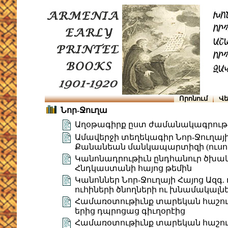
Որոնում
Վե
Նոր-Ջուղա
Աղօթագիրք ըստ ժամանակագրութե
Ամավերջի տեղեկագիր Նոր-Ջուղայի
Քանանեան մանկապարտիզի (ուսում
Կանոնադրութիւն ընդհանուր ծխակ
Հնդկաստանի հայոց թեմին
Կանոններ Նոր-Ջուղայի Հայոց Ազգ.
ուհիների ծնողների ու խնամակալն
Համառօտութիւնք տարեկան հաշուո
երից դպրոցաց գիւղօրէից
Համառօտութիւնք տարեկան հաշուո