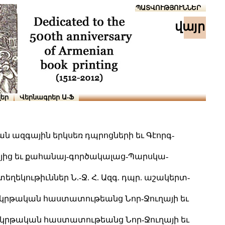
Տուն
Օգնություն
ՆԱԽԱՊԱՏՎՈՒԹՅՈՒՆՆԵՐ
վայր
եր
Վերնագրեր Ա-Ֆ
 ազգային երկսեռ դպրոցների եւ Գէորգ-
յից եւ քահանայ-գործակալաց-Պարսկա-
ղեկութիւններ Ն.-Ջ. Հ. Ազգ. դպր. աշակերտ-
 կրթական հաստատութեանց Նոր-Ջուղայի եւ
 կրթական հաստատութեանց Նոր-Ջուղայի եւ