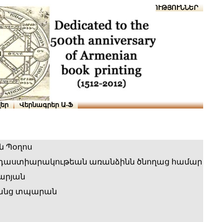
Տուն
Օգնություն
ՆԱԽԱՊԱՏՎՈՒԹՅՈՒՆՆԵՐ
եր
Վերնագրեր Ա-Ֆ
ն Պօղոս
 դաստիարակութեան առանձինն ծնողաց համար
արյան
անց տպարան