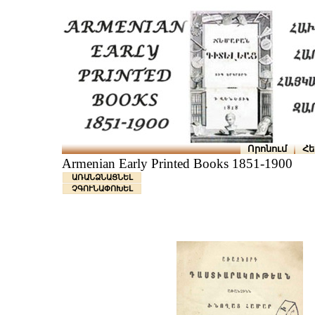
Որոնում
Հե
Armenian Early Printed Books 1851-1900
ԱՌԱՆՁՆԱՑՆԵԼ
ՉԳՈՒՆԱՓՈԽԵԼ