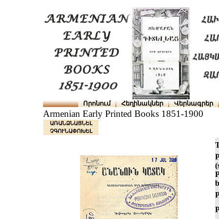
Որոնում
Հեղինակներ
Վերնագրեր
Armenian Early Printed Books 1851-1900
ԱՌԱՆՁՆԱՑՆԵԼ
ՉԳՈՒՆԱՓՈԽԵԼ
T
P
(
P
b
P
P