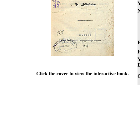
Y
N
F
H
Y
D
Click the cover to view the interactive book.
C