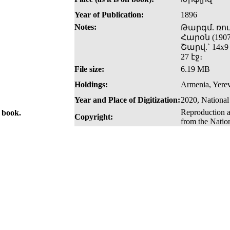
Year of Publication:
1896
Notes:
Թարգմ. ռու
Հարօն (1907)
Շարվ.` 14x9
27 էջ։
File size:
6.19 MB
Holdings:
Armenia, Yerev
Year and Place of Digitization:
2020, National
Reproduction a
e book.
Copyright:
from the Natio