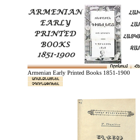
Որոնում
Հե
Armenian Early Printed Books 1851-1900
ԱՌԱՆՁՆԱՑՆԵԼ
ՉԳՈՒՆԱՓՈԽԵԼ