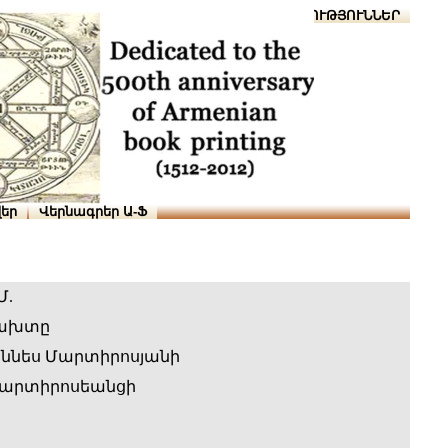
Տուն
Օգնություն
ՆԱԽԱՊԱՏՎՈՒԹՅՈՒՆՆԵՐ
եր
Վերնագրեր Ա-Ֆ
Մ.
բախտը
ննես Մարտիրոսյանի
Մարտիրոսեանցի