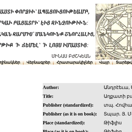
ղինակներ
Վերնագրեր
Հրատարակիչներ
Վայր
Տարեթվ
Author:
Անդրէեւա, 
Title:
Աղքատի 
Publisher (standardized):
տպ. Հովհա
Publisher (as it is on book):
Տպար. Յ. 
Place (standardized):
Թիֆլիս
Place (as it is on book):
Թիֆլիզ