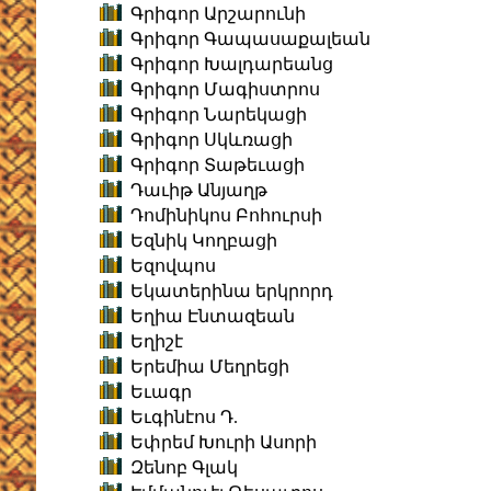
Գրիգոր Արշարունի
Գրիգոր Գապասաքալեան
Գրիգոր Խալդարեանց
Գրիգոր Մագիստրոս
Գրիգոր Նարեկացի
Գրիգոր Սկևռացի
Գրիգոր Տաթեւացի
Դաւիթ Անյաղթ
Դոմինիկոս Բոհուրսի
Եզնիկ Կողբացի
Եզովպոս
Եկատերինա երկրորդ
Եղիա Էնտազեան
Եղիշէ
Երեմիա Մեղրեցի
Եւագր
Եւգինէոս Դ.
Եփրեմ Խուրի Ասորի
Զենոբ Գլակ