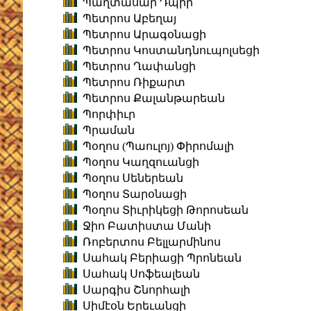
Պաղտասար Դպիր
Պետրոս Աբեղայ
Պետրոս Արագօնացի
Պետրոս Կոստանդնուպոլսեցի
Պետրոս Ղափանցի
Պետրոս Ռիքարտ
Պետրոս Քալանթարեան
Պորփիւր
Պրաման
Պօղոս (Պաուլոյ) Փիրոմալի
Պօղոս Կաղզուանցի
Պօղոս Սեներեան
Պօղոս Տարօնացի
Պօղոս Տիւրիկեցի Թորոսեան
Ջիո Բատիստա Մանի
Ռոբերտոս Բելլարմինոս
Սահակ Բերիացի Պրոնեան
Սահակ Սոֆեալեան
Սարգիս Շնորհալի
Սիմէօն Երեւանցի