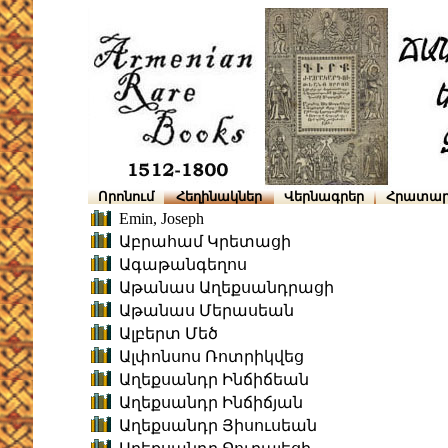
Որոնում
Հեղինակներ
Վերնագրեր
Հրատար
Emin, Joseph
Աբրահամ Կրետացի
Ագաթանգեղոս
Աթանաս Աղեքսանդրացի
Աթանաս Մերասեան
Ալբերտ Մեծ
Ալփոնսոս Ռոտրիկվեց
Աղեքսանդր Ինճիճեան
Աղեքսանդր Ինճիճյան
Աղեքսանդր Յիսուսեան