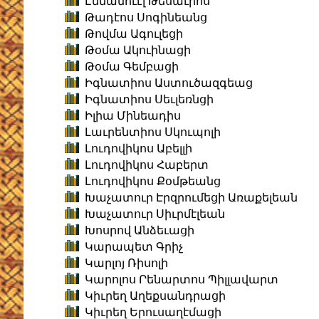
Էմմանուէլ Թեսաւրոս
Թադէոս Սոգինեանց
Թովմա Ագուլեցի
Թօմա Ակուինացի
Թօմա Գեմբացի
Իգնատիոս Աստուծազգեաց
Իգնատիոս Սեւլեռնցի
Իլիա Մինեադիս
Լաւրենտիոս Սկուպոլի
Լուդովիկոս Աբելլի
Լուդովիկոս Հաբերտ
Լուդովիկոս Քօմթեանց
Խաչատուր Էրզրումեցի Առաքելեան
Խաչատուր Սիւրմէլեան
Խոսրով Անձեւացի
Կարապետ Գրիչ
Կարլոյ Ռիսոլի
Կարոլոս Րենարտոս Պիլլավարտ
Կիւրեղ Աղեքսանդրացի
Կիւրեղ Երուսաղէմացի