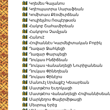
Կղեմես Գալանոս
Կղէոպատրա Սարաֆեան
Կոմիտաս Քէօմիւրճեան
Կուլիելմոս Ռօպէրթսօն
Հակոբ Շահամիրեան
Հակոբոս Չամչյան
Հանուէ
Հովհաննէս Կարմելիտական Բոբիկ
Ղազար Ջահկեցի
Ղազար Փարպեցի
Ղուկաս Ինճիճեան
Ղուկաս Վանանդեցի Նուրիջանեան
Ղուկաս Փինեղեան
Ղուկաս Փինէլոս
Մանուէլ Սրմաքէշ Կեսարեան
Մատթէոս Եւդոկացի
Մատթէոս Վանանդեցի Հովհաննիսեա
Մարկեղոս Փալերմիթացի
Մեսրոպ Երէց