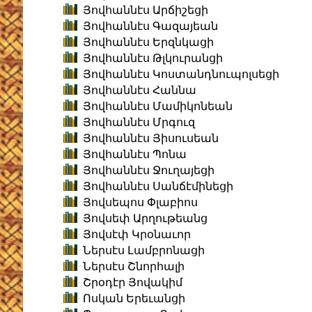
Յովհաննէս Արճիշեցի
Յովհաննէս Գազայեան
Յովհաննէս Երզնկացի
Յովհաննէս Թլկուրանցի
Յովհաննէս Կոստանդնուպոլսեցի
Յովհաննէս Հաննա
Յովհաննէս Մամիկոնեան
Յովհաննէս Մրգուզ
Յովհաննէս Յիսուսեան
Յովհաննէս Պոնա
Յովհաննէս Ջուղայեցի
Յովհաննէս Սանճէմինեցի
Յովսեպոս Փլաբիոս
Յովսեփ Արղութեանց
Յովսէփ Կրօնաւոր
Ներսէս Լամբրոնացի
Ներսէս Շնորհալի
Շրօդէր Յովակիմ
Ոսկան Երեւանցի