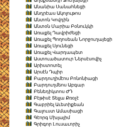
Աղեքսանդր Ջուղայեցի
Անանիա Սանահնեցի
Անդրէաս Ակոլութոս
Անտոն Կովդին
Անտօն Մարիա Բօնուկկի
Առաքել Դավրիժեցի
Առաքել Պողոսեան Նորջուղայեցի
Առաքել Սյունեցի
Առաքել Վարդապետ
Աստուածատուր Ներսէսովիչ
Արիստոտել
Արսէն Դպիր
Բարդուղիմէոս Բոնոնիացի
Բարդուղմեոս Աբգար
Բենեդիկտոս ԺԴ
Բէթիսէ Տելլա Քռօչէ
Գաբրիել Աւետիքեան
Գալուստ Ամասիացի
Գէորգ Մխլայիմ
Գրիգոր Lուսաւորիչ