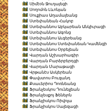
Սիմէօն Ջուղայեցի
Սողոմոն Լևոնյան
Սուքիաս Աղամալեանց
Ստեփանեան Հակոբ
Ստեփաննոս Աբկարեան Անկիւրացի
Ստեփաննոս Ագոնց
Ստեփաննոս Աւգերեանց
Ստեփաննոս Ստեփանեան Կամենցի
Ստեփաննոս Օրբելեան
Վարդան Աշխարհագիր
Վարդան Բարձրբերդցի
Վարդան Մարաթացի
Վրթանէս Ասկերեան
Փավստոս Բուզանդ
Քսաւերիոս Դոռնեանց
Ֆրանչեսկոս Դունելլեան
Ֆրանչեսքոյ Ֆենելոն
Ֆրանչիսկոս Ռիվոլա
Ֆրանչիսկոս Սալեզացի