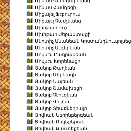
Մինաս Գասպարեանց
Մինաս Համդեցի
Միքայել Ֆէբուրուս
Միքայէլ Չամչեանց
Մխիթար Գոշ
Մխիթար Սեբաստացի
Մկրտիչ Անանեան Կոստանդնուպոլսեց
Մկրտիչ Աւգերեան
Մովսէս Բաղրամեան
Մովսէս Խորենացի
Յակոբ Թաղեան
Յակոբ Մծբնացի
Յակոբ Նալեան
Յակոբ Շամախեցի
Յակոբ Չէրէզեան
Յակոբ Վիլլոտ
Յակոբ Տեառնեղբայր
Յովհան Ներինբերգեան
Յովհան Ոսկեբերան
Յովհան Քաւտեքեան