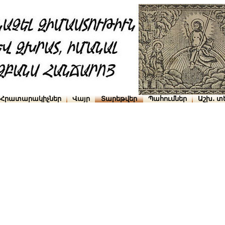
Հրատարակիչներ
Վայր
Տարեթվեր
Պահումներ
Աշխ․ տ