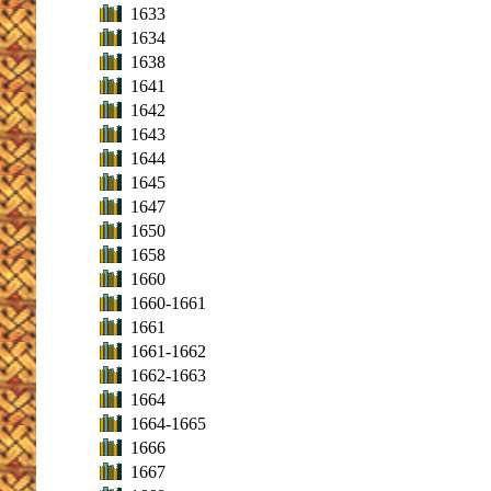
1633
1634
1638
1641
1642
1643
1644
1645
1647
1650
1658
1660
1660-1661
1661
1661-1662
1662-1663
1664
1664-1665
1666
1667