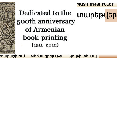
Տուն
Օգնություն
ՆԱԽԱՊԱՏՎՈՒԹՅՈՒՆՆԵՐ
տարեթվեր
եղաբաշխում
Վերնագրեր Ա-Ֆ
Նյութի տեսակ