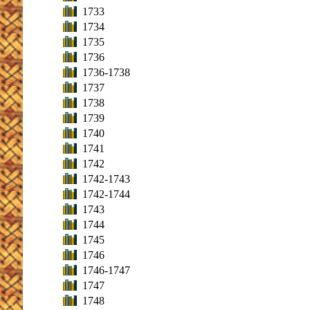
1733
1734
1735
1736
1736-1738
1737
1738
1739
1740
1741
1742
1742-1743
1742-1744
1743
1744
1745
1746
1746-1747
1747
1748