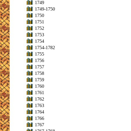
1749
1749-1750
1750
1751
1752
1753
1754
1754-1782
1755
1756
1757
1758
1759
1760
1761
1762
1763
1764
1766
1767