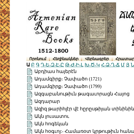
Որոնում
Հեղինակներ
Վերնագրեր
Հրատար
Ա
Բ
Գ
Դ-Ե-Զ-Է-Ը
Թ-Ժ-Ի-Լ
Խ-Ծ-Կ
Հ-Ձ-Ղ-Ճ
Մ
Յ
Ն
Աբդիաս հայերէն
Ադամգիրք։ Չափածո (1721)
Ադամգիրք։ Չափածո (1799)
Ազգաբանութիւն թագաւորացն Հայոց
Ազդարար
Ազիզ թարիհլէր վէ հըրըսթիյան տինին
Ակն լուսատու
Ակն հոգեկան
Ակն հօգւոյ:- Համառօտ կրթութիւն հան