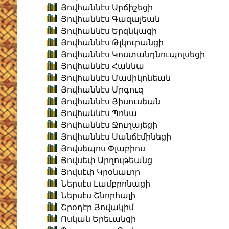
Յովհաննէս Արճիշեցի
Յովհաննէս Գազայեան
Յովհաննէս Երզնկացի
Յովհաննէս Թլկուրանցի
Յովհաննէս Կոստանդնուպոլսեցի
Յովհաննէս Հաննա
Յովհաննէս Մամիկոնեան
Յովհաննէս Մրգուզ
Յովհաննէս Յիսուսեան
Յովհաննէս Պոնա
Յովհաննէս Ջուղայեցի
Յովհաննէս Սանճէմինեցի
Յովսեպոս Փլաբիոս
Յովսեփ Արղութեանց
Յովսէփ Կրօնաւոր
Ներսէս Լամբրոնացի
Ներսէս Շնորհալի
Շրօդէր Յովակիմ
Ոսկան Երեւանցի