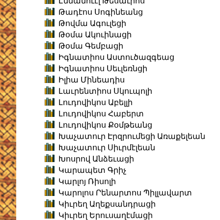
Էմմանուէլ Թեսաւրոս
Թադէոս Սոգինեանց
Թովմա Ագուլեցի
Թօմա Ակուինացի
Թօմա Գեմբացի
Իգնատիոս Աստուծազգեաց
Իգնատիոս Սեւլեռնցի
Իլիա Մինեադիս
Լաւրենտիոս Սկուպոլի
Լուդովիկոս Աբելլի
Լուդովիկոս Հաբերտ
Լուդովիկոս Քօմթեանց
Խաչատուր Էրզրումեցի Առաքելեան
Խաչատուր Սիւրմէլեան
Խոսրով Անձեւացի
Կարապետ Գրիչ
Կարլոյ Ռիսոլի
Կարոլոս Րենարտոս Պիլլավարտ
Կիւրեղ Աղեքսանդրացի
Կիւրեղ Երուսաղէմացի