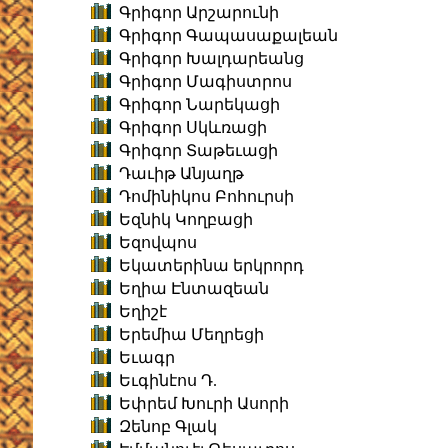
Գրիգոր Արշարունի
Գրիգոր Գապասաքալեան
Գրիգոր Խալդարեանց
Գրիգոր Մագիստրոս
Գրիգոր Նարեկացի
Գրիգոր Սկևռացի
Գրիգոր Տաթեւացի
Դաւիթ Անյաղթ
Դոմինիկոս Բոհուրսի
Եզնիկ Կողբացի
Եզովպոս
Եկատերինա երկրորդ
Եղիա Էնտազեան
Եղիշէ
Երեմիա Մեղրեցի
Եւագր
Եւգինէոս Դ.
Եփրեմ Խուրի Ասորի
Զենոբ Գլակ