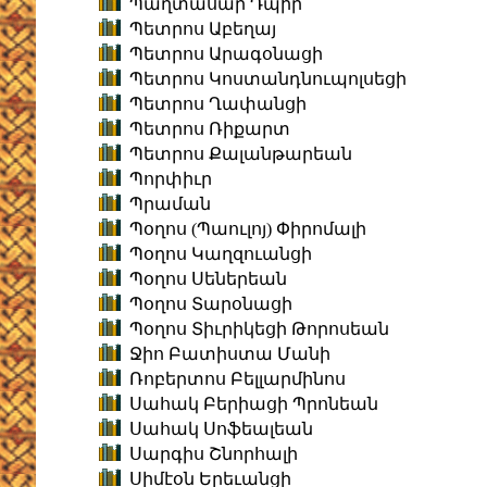
Պաղտասար Դպիր
Պետրոս Աբեղայ
Պետրոս Արագօնացի
Պետրոս Կոստանդնուպոլսեցի
Պետրոս Ղափանցի
Պետրոս Ռիքարտ
Պետրոս Քալանթարեան
Պորփիւր
Պրաման
Պօղոս (Պաուլոյ) Փիրոմալի
Պօղոս Կաղզուանցի
Պօղոս Սեներեան
Պօղոս Տարօնացի
Պօղոս Տիւրիկեցի Թորոսեան
Ջիո Բատիստա Մանի
Ռոբերտոս Բելլարմինոս
Սահակ Բերիացի Պրոնեան
Սահակ Սոֆեալեան
Սարգիս Շնորհալի
Սիմէօն Երեւանցի