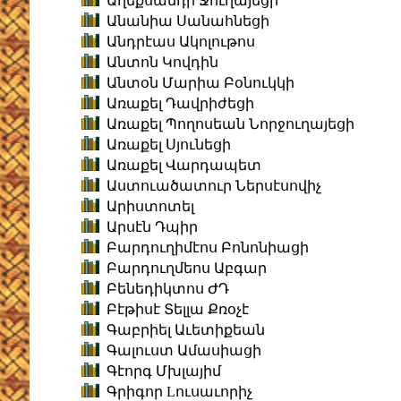
Աղեքսանդր Ջուղայեցի
Անանիա Սանահնեցի
Անդրէաս Ակոլութոս
Անտոն Կովդին
Անտօն Մարիա Բօնուկկի
Առաքել Դավրիժեցի
Առաքել Պողոսեան Նորջուղայեցի
Առաքել Սյունեցի
Առաքել Վարդապետ
Աստուածատուր Ներսէսովիչ
Արիստոտել
Արսէն Դպիր
Բարդուղիմէոս Բոնոնիացի
Բարդուղմեոս Աբգար
Բենեդիկտոս ԺԴ
Բէթիսէ Տելլա Քռօչէ
Գաբրիել Աւետիքեան
Գալուստ Ամասիացի
Գէորգ Մխլայիմ
Գրիգոր Lուսաւորիչ