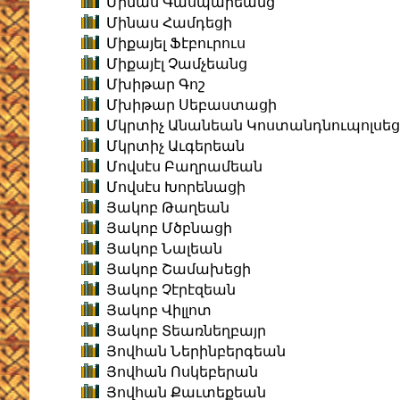
Մինաս Գասպարեանց
Մինաս Համդեցի
Միքայել Ֆէբուրուս
Միքայէլ Չամչեանց
Մխիթար Գոշ
Մխիթար Սեբաստացի
Մկրտիչ Անանեան Կոստանդնուպոլսեց
Մկրտիչ Աւգերեան
Մովսէս Բաղրամեան
Մովսէս Խորենացի
Յակոբ Թաղեան
Յակոբ Մծբնացի
Յակոբ Նալեան
Յակոբ Շամախեցի
Յակոբ Չէրէզեան
Յակոբ Վիլլոտ
Յակոբ Տեառնեղբայր
Յովհան Ներինբերգեան
Յովհան Ոսկեբերան
Յովհան Քաւտեքեան