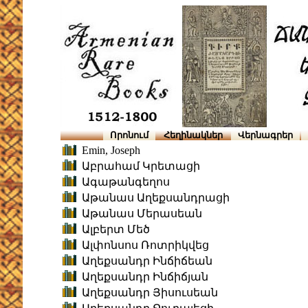
Որոնում
Հեղինակներ
Վերնագրեր
Emin, Joseph
Աբրահամ Կրետացի
Ագաթանգեղոս
Աթանաս Աղեքսանդրացի
Աթանաս Մերասեան
Ալբերտ Մեծ
Ալփոնսոս Ռոտրիկվեց
Աղեքսանդր Ինճիճեան
Աղեքսանդր Ինճիճյան
Աղեքսանդր Յիսուսեան