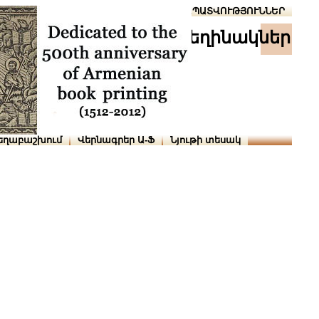
Տուն
Օգնություն
ՆԱԽԱՊԱՏՎՈՒԹՅՈՒՆՆԵՐ
հեղինակներ
եղաբաշխում
Վերնագրեր Ա-Ֆ
Նյութի տեսակ