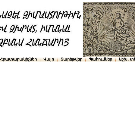
Հրատարակիչներ
Վայր
Տարեթվեր
Պահումներ
Աշխ․ տ