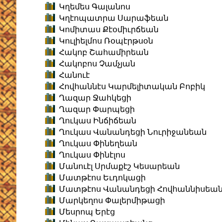
Կղեմես Գալանոս
Կղէոպատրա Սարաֆեան
Կոմիտաս Քէօմիւրճեան
Կուլիելմոս Ռօպէրթսօն
Հակոբ Շահամիրեան
Հակոբոս Չամչյան
Հանուէ
Հովհաննէս Կարմելիտական Բոբիկ
Ղազար Ջահկեցի
Ղազար Փարպեցի
Ղուկաս Ինճիճեան
Ղուկաս Վանանդեցի Նուրիջանեան
Ղուկաս Փինեղեան
Ղուկաս Փինէլոս
Մանուէլ Սրմաքէշ Կեսարեան
Մատթէոս Եւդոկացի
Մատթէոս Վանանդեցի Հովհաննիսեա
Մարկեղոս Փալերմիթացի
Մեսրոպ Երէց