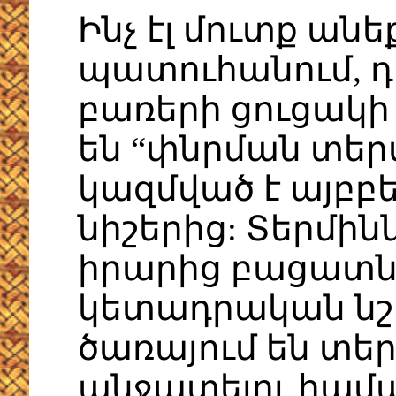
Ինչ էլ մուտք ան
պատուհանում, դ
բառերի ցուցակի 
են “փնրման տեր
կազմված է այբբ
նիշերից: Տերմի
իրարից բացատնե
կետադրական նշ
ծառայում են տե
անջատելու համա