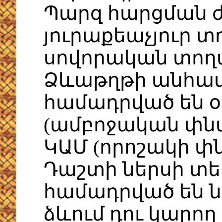
Պարզ հարցման 
յուրաքեաչյուր տ
սովորական տողա
Ձևաթղթի անհա
համադրված են օ
(ամբոջական փն
ԿԱՄ (որոշակի փ
Դաշտի ներսի տե
համադրված են նո
ձևում դու կարող