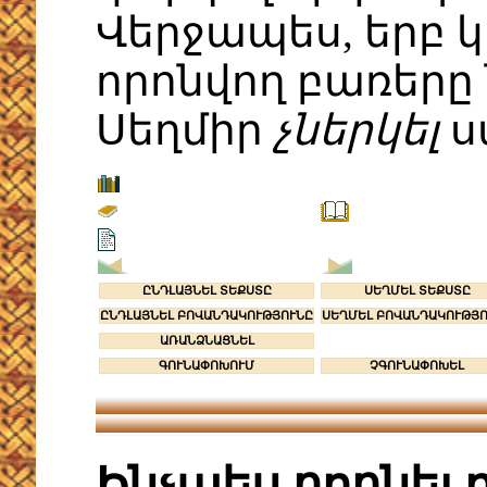
Վերջապես, երբ 
որոնվող բառերը 
Սեղմիր
չներկել
ս
ԸՆԴԼԱՅՆԵԼ ՏԵՔՍՏԸ
ՍԵՂՄԵԼ ՏԵՔՍՏԸ
ԸՆԴԼԱՅՆԵԼ ԲՈՎԱՆԴԱԿՈՒԹՅՈՒՆԸ
ՍԵՂՄԵԼ ԲՈՎԱՆԴԱԿՈՒԹՅ
ԱՌԱՆՁՆԱՑՆԵԼ
ԳՈՒՆԱՓՈԽՈՒՄ
ՉԳՈՒՆԱՓՈԽԵԼ
Ինչպես որոնել