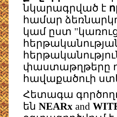
նկարագրված է
ո
համար ձեռնարկ
կամ ըստ "կառու
հերթականության
հերթականություն
փաստաթղթերը դ
հավաքածուի ստ
Հետագա գործողո
են
NEARx
and
WIT