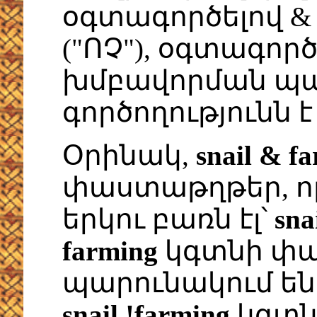
օգտագործելով & ("Ե
("ՈՉ"), օգտագոր
խմբավորման պա
գործողությունն է 
Օրինակ,
snail & f
փաստաթղթեր, ո
երկու բառն էլ՝
sna
farming
կգտնի փա
պարունակում ե
snail !farming
կգտն