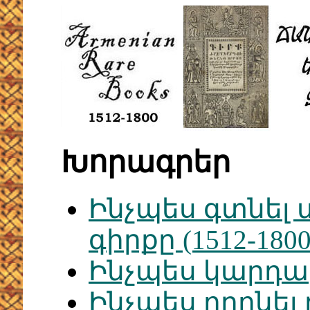
Խորագրեր
Ինչպես գտնել 
գիրքը (1512-18
Ինչպես կարդ
Ինչպես որոնել