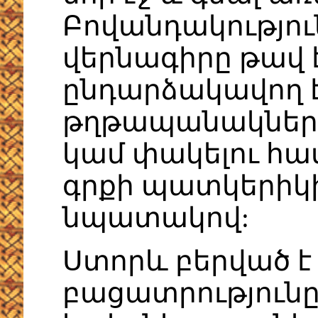
Բովանդակությու
վերնագիրը թավ է
ընդարձակավող է,
թղթապանակների
կամ փակելու հա
գրքի պատկերիկի
նպատակով:
Ստորև բերված է
բացատրությունը: