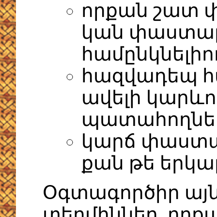
որքան շատ 
կան փաստաթղ
համընկնելիո
հազվադեպ հ
ավելի կարևո
պատահողնե
կարճ փաստաթ
քան թե երկա
Օգտագործիր այ
տերմիններ, որքան