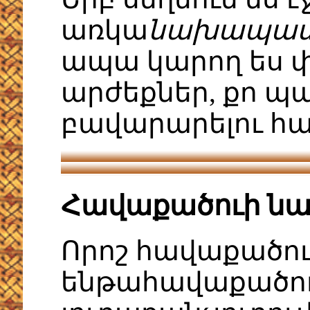
առկա
նախապատվ
ապա կարող ես փ
արժեքներ, քո պ
բավարարելու հ
Հավաքածուի ն
Որոշ հավաքածու
ենթահավաքածուն