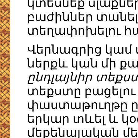
կտեսնեք սլաքներ
բաժիններ տանել
տեղափոխելու հ
Վերնագրից կամ 
ներքև կան մի քա
ընդլայնիր տեքս
տեքստը բացելու
փաստաթուղթը ըն
երկար տևել և կ
մեքենայական մեծ