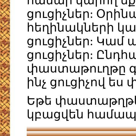
համար կարող եք
ցուցիչներ: Օրինա
հեղինակների կա
ցուցիչներ: Կամ
ցուցիչներ: Ընդ
փաստաթուղթը գտ
ինչ ցուցիչով ես 
Եթե փաստաթղթեր
կբացվեն համա