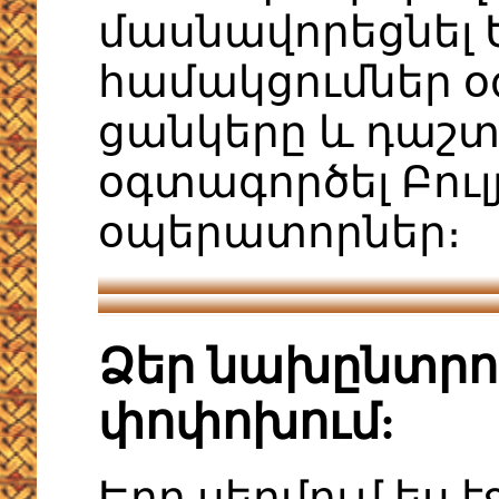
մասնավորեցնել 
համակցումներ օ
ցանկերը և դաշտ
օգտագործել Բու
օպերատորներ։
Ձեր նախընտրու
փոփոխում:
Երբ սեղմում ես է