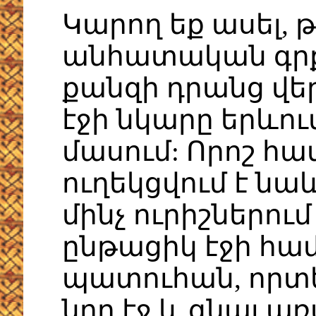
Կարող եք ասել, թ
անհատական գր
քանզի դրանց վե
էջի նկարը երևու
մասում: Որոշ հ
ուղեկցվում է նա
մինչ ուրիշներում
ընթացիկ էջի հա
պատուհան, որտե
նոր էջ և գնալ ա