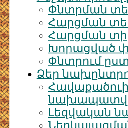
Փնտրման տե
Հարցման տ
Հարցման տի
Խորացված փ
Փնտրում ըս
Ձեր նախընտրո
Հավաքածու
նախապատվու
Լեզվական ն
Ներկայացմա