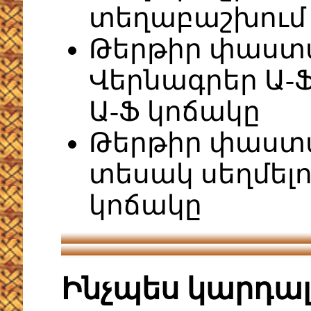
տեղաբաշխում
Թերթիր փաստ
Վերնագրեր Ա-Ֆ
Ա-Ֆ կոճակը
Թերթիր փաստա
տեսակ սեղմելո
կոճակը
Ինչպես կարդա