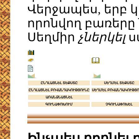
Վերջապես, երբ 
որոնվող բառերը 
Սեղմիր
չներկել
ս
ԸՆԴԼԱՅՆԵԼ ՏԵՔՍՏԸ
ՍԵՂՄԵԼ ՏԵՔՍՏԸ
ԸՆԴԼԱՅՆԵԼ ԲՈՎԱՆԴԱԿՈՒԹՅՈՒՆԸ
ՍԵՂՄԵԼ ԲՈՎԱՆԴԱԿՈՒԹՅ
ԱՌԱՆՁՆԱՑՆԵԼ
ԳՈՒՆԱՓՈԽՈՒՄ
ՉԳՈՒՆԱՓՈԽԵԼ
Ինչպես որոնել