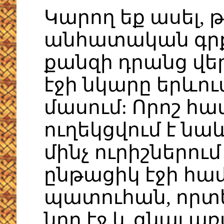
Կարող եք ասել, թ
անհատական գր
քանզի դրանց վե
էջի նկարը երևու
մասում: Որոշ հ
ուղեկցվում է նա
մինչ ուրիշներում
ընթացիկ էջի հա
պատուհան, որտե
նոր էջ և գնալ ա