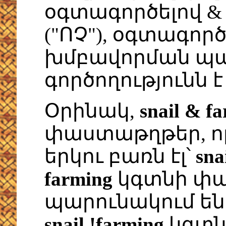
օգտագործելով & ("Ե
("ՈՉ"), օգտագոր
խմբավորման պա
գործողությունն է 
Օրինակ,
snail & f
փաստաթղթեր, ո
երկու բառն էլ՝
sna
farming
կգտնի փա
պարունակում ե
snail !farming
կգտն