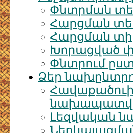
Փնտրման տե
Հարցման տ
Հարցման տի
Խորացված փ
Փնտրում ըս
Ձեր նախընտրո
Հավաքածու
նախապատվու
Լեզվական ն
Ներկայացմա