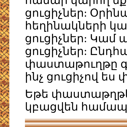
համար կարող եք
ցուցիչներ: Օրինա
հեղինակների կա
ցուցիչներ: Կամ
ցուցիչներ: Ընդ
փաստաթուղթը գտ
ինչ ցուցիչով ես 
Եթե փաստաթղթեր
կբացվեն համա