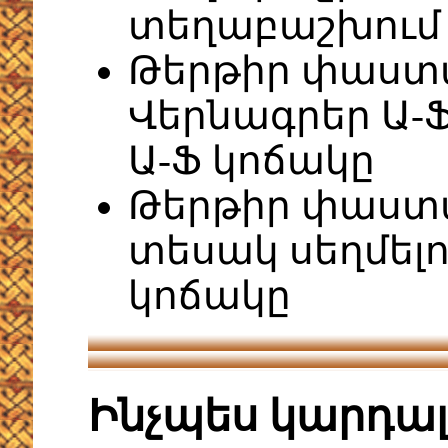
տեղաբաշխում
Թերթիր փաստ
Վերնագրեր Ա-Ֆ
Ա-Ֆ կոճակը
Թերթիր փաստա
տեսակ սեղմելո
կոճակը
Ինչպես կարդա