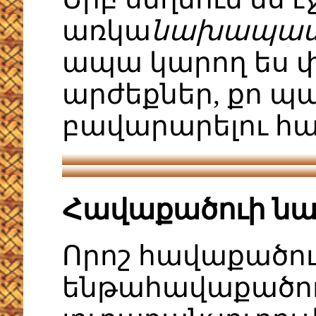
առկա
նախապատվ
ապա կարող ես փ
արժեքներ, քո պ
բավարարելու հ
Հավաքածուի ն
Որոշ հավաքածու
ենթահավաքածուն