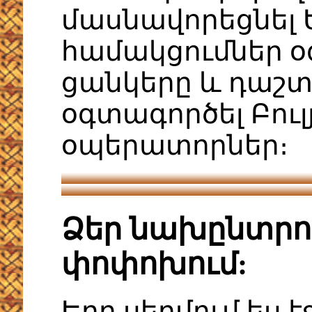
մասնավորեցնել 
համակցումներ օ
ցանկերը և դաշտ
օգտագործել Բու
օպերատորներ։
Ձեր նախընտրու
փոփոխում:
Երբ սեղմում ես է