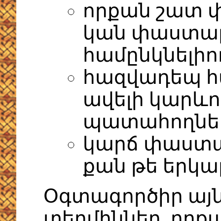
որքան շատ 
կան փաստաթղ
համընկնելիո
հազվադեպ հ
ավելի կարևո
պատահողնե
կարճ փաստաթ
քան թե երկա
Օգտագործիր այ
տերմիններ, որքան