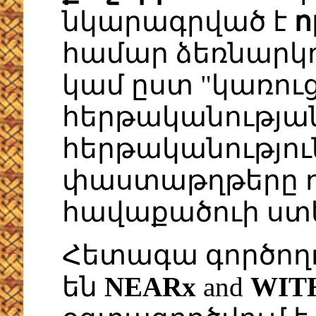
նկարագրված է
ո
համար ձեռնարկ
կամ ըստ "կառու
հերթականության
հերթականություն
փաստաթղթերը դ
հավաքածուի ստ
Հետագա գործողո
են
NEARx
and
WIT