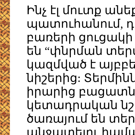
Ինչ էլ մուտք ան
պատուհանում, դ
բառերի ցուցակի 
են “փնրման տեր
կազմված է այբբ
նիշերից: Տերմի
իրարից բացատնե
կետադրական նշ
ծառայում են տե
անջատելու համա