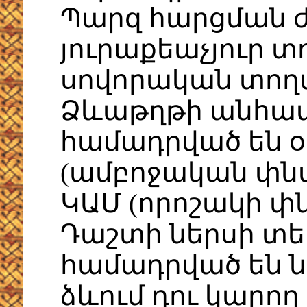
Պարզ հարցման 
յուրաքեաչյուր տ
սովորական տողա
Ձևաթղթի անհա
համադրված են օ
(ամբոջական փն
ԿԱՄ (որոշակի փ
Դաշտի ներսի տե
համադրված են նո
ձևում դու կարող