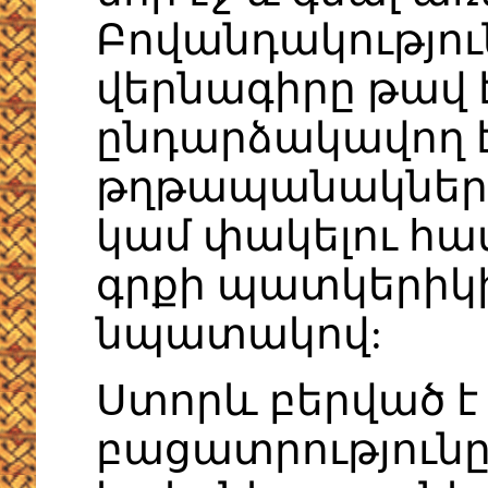
Բովանդակությու
վերնագիրը թավ է
ընդարձակավող է,
թղթապանակների
կամ փակելու հա
գրքի պատկերիկի
նպատակով:
Ստորև բերված է
բացատրությունը: