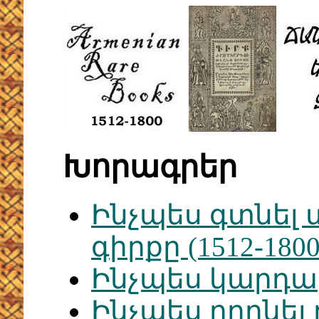
Խորագրեր
Ինչպես գտնել 
գիրքը (1512-18
Ինչպես կարդ
Ինչպես որոնել