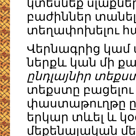
կտեսնեք սլաքներ
բաժիններ տանել
տեղափոխելու հ
Վերնագրից կամ 
ներքև կան մի քա
ընդլայնիր տեքս
տեքստը բացելու
փաստաթուղթը ըն
երկար տևել և կ
մեքենայական մեծ