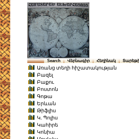
Search
Վերնագիր
Հեղինակ
Տարեթ
Առանց տեղի հիշատակության
Բազել
Բաքու
Բոստոն
Գոթա
Երևան
Թիֆլիս
Կ. Պոլիս
Կահիրե
Կոնիա