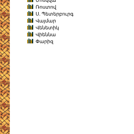
Մոսկվա
Ռոստով
Ս. Պետերբուրգ
Վայմար
Վենետիկ
Վիեննա
Փարիզ