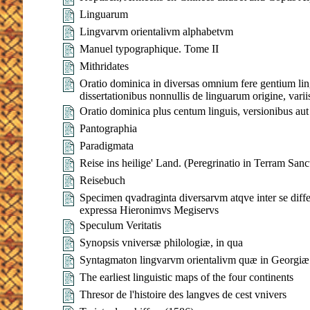
Linguarum
Lingvarvm orientalivm alphabetvm
Manuel typographique. Tome II
Mithridates
Oratio dominica in diversas omnium fere gentium lin
dissertationibus nonnullis de linguarum origine, var
Oratio dominica plus centum linguis, versionibus aut
Pantographia
Paradigmata
Reise ins heilige' Land. (Peregrinatio in Terram San
Reisebuch
Specimen qvadraginta diversarvm atqve inter se diff
expressa Hieronimvs Megiservs
Speculum Veritatis
Synopsis vniversæ philologiæ, in qua
Syntagmaton lingvarvm orientalivm quæ in Georgiæ re
The earliest linguistic maps of the four continents
Thresor de l'histoire des langves de cest vnivers