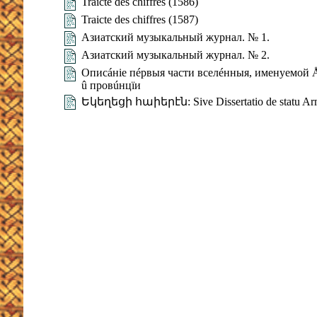
Traicte des chiffres (1586)
Traicte des chiffres (1587)
Азиатский музыкальный журнал. № 1.
Азиатский музыкальный журнал. № 2.
Описáнiе пéрвыя части вселéнныя, именуемой Åз
û провúнцïи
Եկեղեցի հաիերէն: Sive Dissertatio de statu Armeni