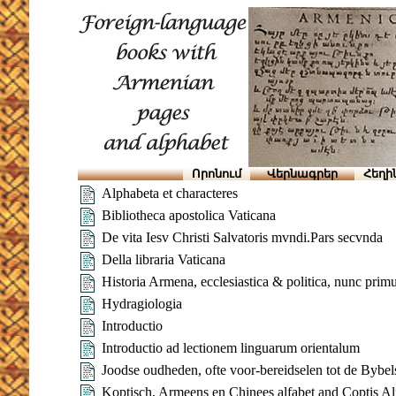
Որոնում
Վերնագրեր
Հեղի
Alphabeta et characteres
Bibliotheca apostolica Vaticana
De vita Iesv Christi Salvatoris mvndi.Pars secvnda
Della libraria Vaticana
Historia Armena, ecclesiastica & politica, nunc pr
Hydragiologia
Introductio
Introductio ad lectionem linguarum orientalum
Joodse oudheden, ofte voor-bereidselen tot de Bybe
Koptisch, Armeens en Chinees alfabet and Coptis A