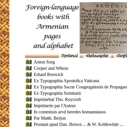
Որոնում
Վերնագրեր
Հեղի
Anton Sorg
Cooper and Wilson
Erhard Reuwich
Ex Typographia Apostolica Vaticana
Ex Typographia Sacræ Congregationis de Propagan
Ex Typographia Seminarii
Imprimebat Tbo. Roycroft
Imprimerie par l'Auteur
In commissis arvd heredes homannianos
Par Matth. Berjon
Prostant apud Dan. Brown ... & W. Keblewhite ...