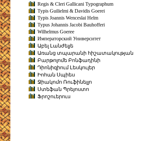
Regis & Cleri Gallicani Typographum
Typis Guilielmi & Davidis Goerei
Typis Joannis Wenceslai Helm
Typus Johannis Jacobi Bauhofferi
Wilhelmus Goeree
Императорский Университет
Աբել Լանժելյե
Առանց տպարանի հիշատակության
Բարթոլոմե Բոնֆադինի
Դիոնիզիում Լեսկուլեր
Իոհան Սպիես
Ջիակոմո Ռուֆինելլո
Ստեֆան Պրեյոստո
Ֆրոշուերուս