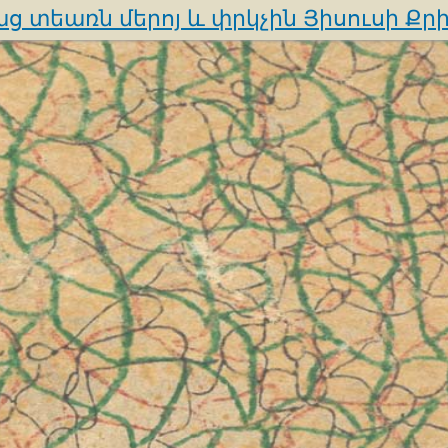
ց տեառն մերոյ և փրկչին Յիսուսի Քր