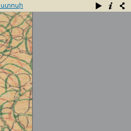
իստոսի