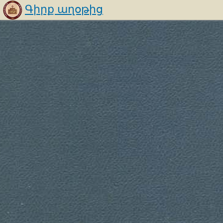
Գիրք աղօթից