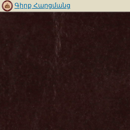
Գիրք Հարցմանց