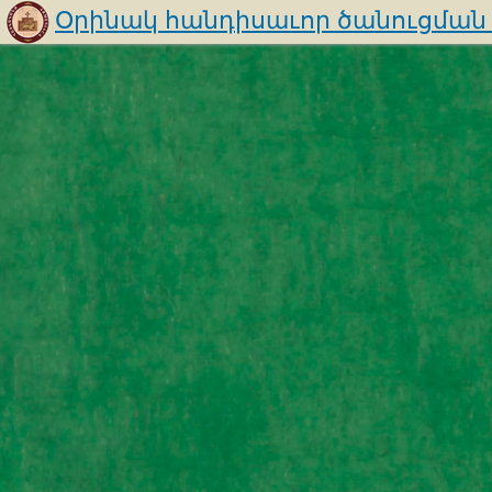
Օրինակ հանդիսաւոր ծանուցման ե