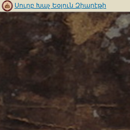
Սուրբ Խաչ Եօլուն Զիարէթի