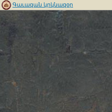
Գաւազան կրկնազօր