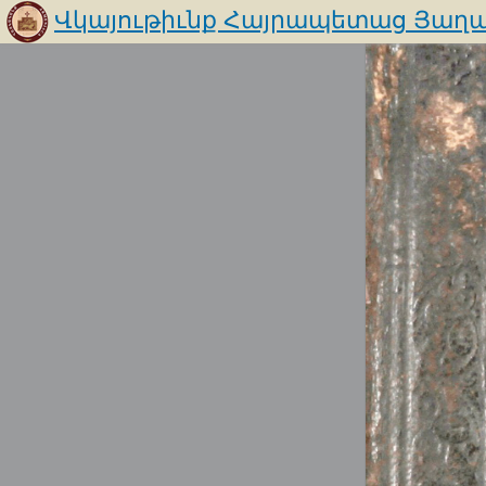
Վկայութիւնք Հայրապետաց Յաղա