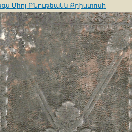
գս Միոյ ԲՆութեանն Քրիստոսի